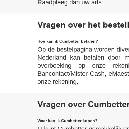
Raadpleeg dan uw arts.
Vragen over het beste
Hoe kan ik Cumbetter betalen?
Op de bestelpagina worden div
Nederland kan betalen door m
overboeking op onze reken
Bancontact/Mister Cash, eMaest
onze rekening.
Vragen over Cumbetter
Waar kan ik Cumbetter kopen?
U kunt Cumbetter gemakkelijk on