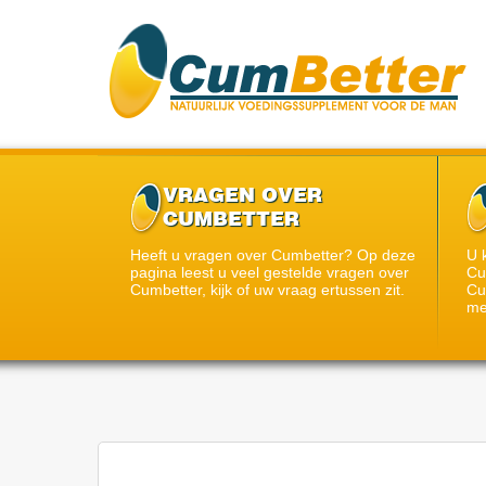
VRAGEN OVER
CUMBETTER
Heeft u vragen over Cumbetter? Op deze
U 
pagina leest u veel gestelde vragen over
Cu
Cumbetter, kijk of uw vraag ertussen zit.
Cu
me