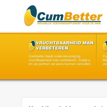
VRUCHTBAARHEID MAN
VERBETEREN
Cumbetter biedt ondersteuning bij:
Cu
vruchtbaarheid man verbeteren. Zodat u
Me
en uw partner uw wens kunnen vervullen.
vo