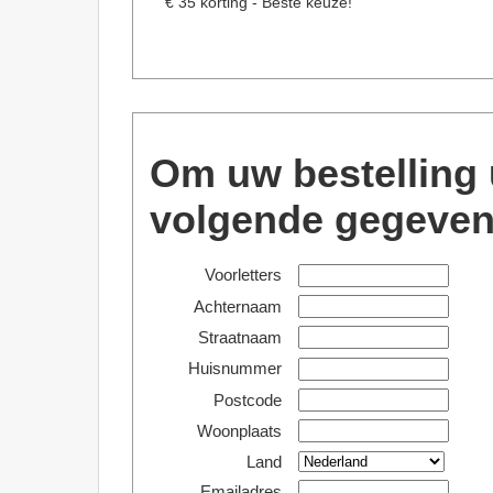
€ 35 korting - Beste keuze!
Om uw bestelling 
volgende gegeven
Voorletters
Achternaam
Straatnaam
Huisnummer
Postcode
Woonplaats
Land
Emailadres