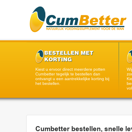
BESTELLEN MET
KORTING
Kiest u ervoor direct meerdere potten
Wi
Cumbetter tegelijk te bestellen dan
zo
ontvangt u een aantrekkelijke korting bij
Ki
het bestellen.
be
vo
Cumbetter bestellen, snelle le